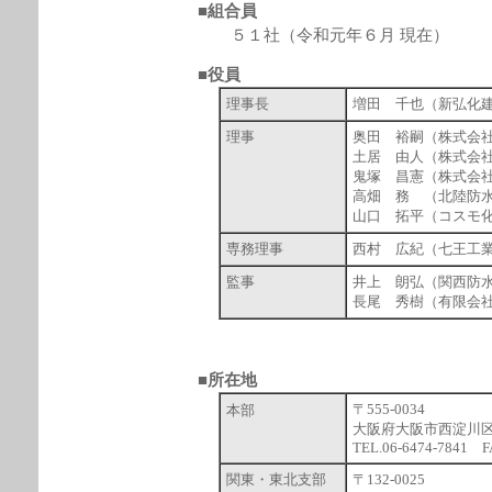
■組合員
５１社（令和元年６月 現在）
■役員
理事長
増田 千也（新弘化
理事
奥田 裕嗣（株式会
土居 由人（株式会
鬼塚 昌憲（株式会
高畑 務 （北陸防
山口 拓平（コスモ
専務理事
西村 広紀（七王工
監事
井上 朗弘（関西防
長尾 秀樹（有限会
■
所在地
〒555-0034
本部
大阪府大阪市西淀川区
TEL.06-6474-7841 F
関東・東北支部
〒132-0025